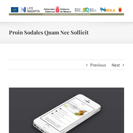
Skip
to
content
Proin Sodales Quam Nec Sollicit
Previous
Next
View
Larger
Image