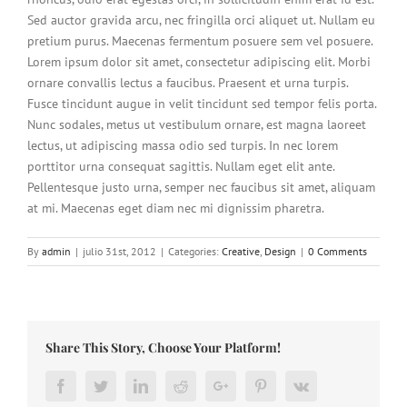
Sed auctor gravida arcu, nec fringilla orci aliquet ut. Nullam eu
pretium purus. Maecenas fermentum posuere sem vel posuere.
Lorem ipsum dolor sit amet, consectetur adipiscing elit. Morbi
ornare convallis lectus a faucibus. Praesent et urna turpis.
Fusce tincidunt augue in velit tincidunt sed tempor felis porta.
Nunc sodales, metus ut vestibulum ornare, est magna laoreet
lectus, ut adipiscing massa odio sed turpis. In nec lorem
porttitor urna consequat sagittis. Nullam eget elit ante.
Pellentesque justo urna, semper nec faucibus sit amet, aliquam
at mi. Maecenas eget diam nec mi dignissim pharetra.
By
admin
|
julio 31st, 2012
|
Categories:
Creative
,
Design
|
0 Comments
Share This Story, Choose Your Platform!
Facebook
Twitter
LinkedIn
Reddit
Google+
Pinterest
Vk