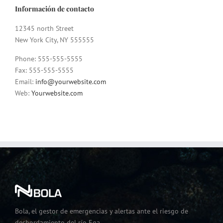
Información de contacto
12345 north Street
New York City, NY 555555
Phone: 555-555-5555
Fax: 555-555-5555
Email:
info@yourwebsite.com
Web:
Yourwebsite.com
Bola, el gestor de emergencias y alertas ante el riesgo de
desbordamiento del río Ega