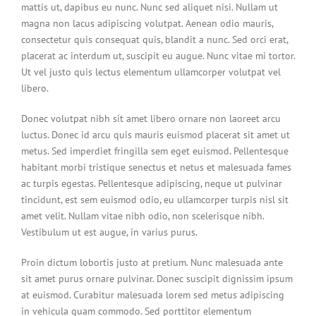
mattis ut, dapibus eu nunc. Nunc sed aliquet nisi. Nullam ut
magna non lacus adipiscing volutpat. Aenean odio mauris,
consectetur quis consequat quis, blandit a nunc. Sed orci erat,
placerat ac interdum ut, suscipit eu augue. Nunc vitae mi tortor.
Ut vel justo quis lectus elementum ullamcorper volutpat vel
libero.
Donec volutpat nibh sit amet libero ornare non laoreet arcu
luctus. Donec id arcu quis mauris euismod placerat sit amet ut
metus. Sed imperdiet fringilla sem eget euismod. Pellentesque
habitant morbi tristique senectus et netus et malesuada fames
ac turpis egestas. Pellentesque adipiscing, neque ut pulvinar
tincidunt, est sem euismod odio, eu ullamcorper turpis nisl sit
amet velit. Nullam vitae nibh odio, non scelerisque nibh.
Vestibulum ut est augue, in varius purus.
Proin dictum lobortis justo at pretium. Nunc malesuada ante
sit amet purus ornare pulvinar. Donec suscipit dignissim ipsum
at euismod. Curabitur malesuada lorem sed metus adipiscing
in vehicula quam commodo. Sed porttitor elementum