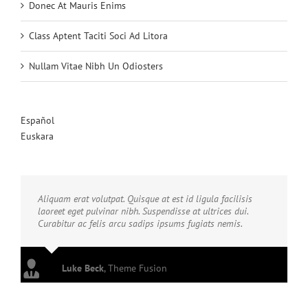
Donec At Mauris Enims
Class Aptent Taciti Soci Ad Litora
Nullam Vitae Nibh Un Odiosters
Español
Euskara
Aliquam erat volutpat. Quisque at est id ligula facilisis
laoreet eget pulvinar nibh. Suspendisse at ultrices dui.
Curabitur ac felis arcu sadips ipsums fugiats nemis.
Luke Beck
,
Theme Fusion