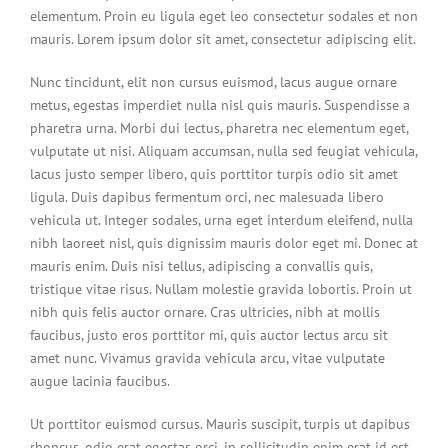
elementum. Proin eu ligula eget leo consectetur sodales et non
mauris. Lorem ipsum dolor sit amet, consectetur adipiscing elit.
Nunc tincidunt, elit non cursus euismod, lacus augue ornare
metus, egestas imperdiet nulla nisl quis mauris. Suspendisse a
pharetra urna. Morbi dui lectus, pharetra nec elementum eget,
vulputate ut nisi. Aliquam accumsan, nulla sed feugiat vehicula,
lacus justo semper libero, quis porttitor turpis odio sit amet
ligula. Duis dapibus fermentum orci, nec malesuada libero
vehicula ut. Integer sodales, urna eget interdum eleifend, nulla
nibh laoreet nisl, quis dignissim mauris dolor eget mi. Donec at
mauris enim. Duis nisi tellus, adipiscing a convallis quis,
tristique vitae risus. Nullam molestie gravida lobortis. Proin ut
nibh quis felis auctor ornare. Cras ultricies, nibh at mollis
faucibus, justo eros porttitor mi, quis auctor lectus arcu sit
amet nunc. Vivamus gravida vehicula arcu, vitae vulputate
augue lacinia faucibus.
Ut porttitor euismod cursus. Mauris suscipit, turpis ut dapibus
rhoncus, odio erat egestas orci, in sollicitudin enim erat id est.