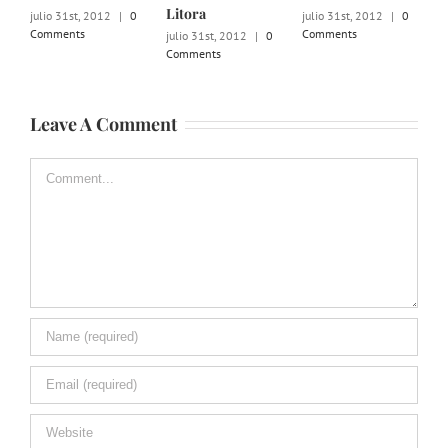
Litora
julio 31st, 2012
|
0
julio 31st, 2012
|
0
julio 31
Comments
Comments
Commen
julio 31st, 2012
|
0
Comments
Leave A Comment
Comment