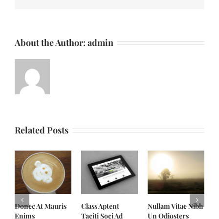
About the Author:
admin
Related Posts
Donec At Mauris
Class Aptent
Nullam Vitae Nibh
Nunc 
Enims
Taciti Soci Ad
Un Odiosters
Elit C